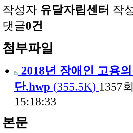
작성자
유달자립센터
작
댓글
0건
첨부파일
2018년 장애인 고용
단.hwp
(355.5K)
1357
15:18:33
본문